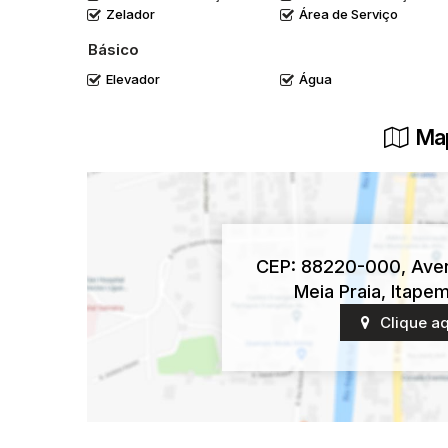
Zelador
Área de Serviço
Básico
Elevador
Água
Map
CEP: 88220-000
,
Ave
Meia Praia
,
Itape
Clique aq