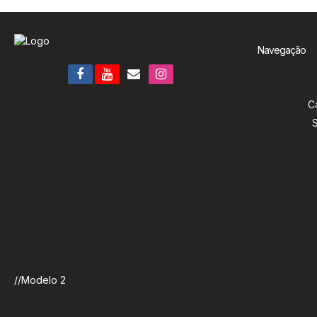
Navegação
C
S
//Modelo 2