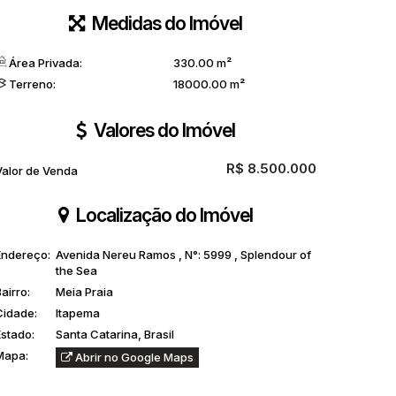
Medidas do Imóvel
Área Privada:
330
.00
m²
Terreno:
18000
.00
m²
Valores do Imóvel
R$
8.500.000
Valor de Venda
Localização do Imóvel
Endereço:
Avenida Nereu Ramos
,
N°:
5999
,
Splendour of
the Sea
airro:
Meia Praia
Cidade:
Itapema
Estado:
Santa Catarina, Brasil
Mapa:
Abrir no Google Maps