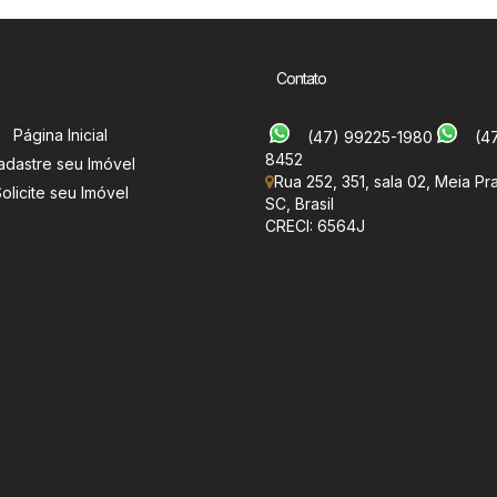
Contato
Página Inicial
(47) 99225-1980
(4
8452
adastre seu Imóvel
Rua 252
,
351
,
sala 02
,
Meia Pra
olicite seu Imóvel
SC
,
Brasil
CRECI: 6564J