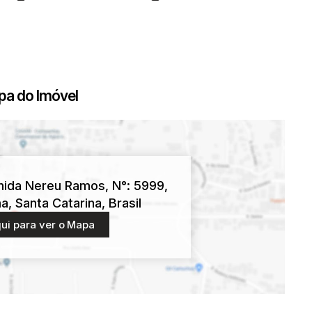
a do Imóvel
nida Nereu Ramos
,
N°:
5999
,
ma
,
Santa Catarina
,
Brasil
ui para ver o
Mapa