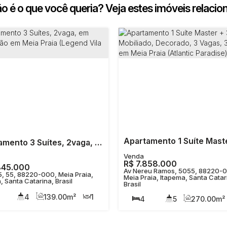
o é o que você queria? Veja estes imóveis relacio
Apartamento 3 Suítes, 2vaga, em construção em Meia Praia (Legend Vila Rica)
R$
7.858.000
845.000
Av Nereu Ramos, 5055, 88220-
, 55, 88220-000, Meia Praia,
Meia Praia, Itapema, Santa Catar
, Santa Catarina, Brasil
Brasil
4
139
.00
m²
1
4
5
270
.00
m²
165
.00
m²
2
90m
4
3
50m
0
m²