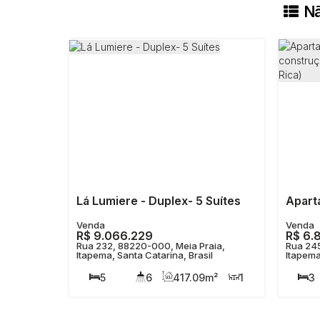
Nã
Lá Lumiere - Duplex- 5 Suítes
R$
9.066.229
R$
6.
Rua 232, 88220-000, Meia Praia,
Rua 245
Itapema, Santa Catarina, Brasil
Itapema
5
6
417
.09
m²
1
3
5
665
.85
m²
4
350m
3
417
.00
m²
139
.0