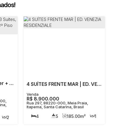
nados!
Apartamento 1 Suíte Master + 3 Suítes, Mobiliado, Decorado, 3 Vagas, 3º Piso em Meia Praia (Atlantic Paradise)
4 SUÍTES FRENTE MAR | ED. VENEZIA RESIDENZIALE
R$
8.900.000
000,
Rua 297, 88220-000, Meia Praia,
ina,
Itapema, Santa Catarina, Brasil
4
5
185
.00
m²
1
2
4
3
38m
270
.00
m²