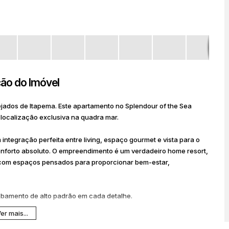
ão do Imóvel
ejados de Itapema. Este apartamento no Splendour of the Sea
 localização exclusiva na quadra mar.
integração perfeita entre living, espaço gourmet e vista para o
conforto absoluto. O empreendimento é um verdadeiro home resort,
 com espaços pensados para proporcionar bem-estar,
abamento de alto padrão em cada detalhe.
o melhor do litoral catarinense em um só lugar.
er mais...