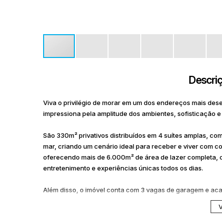
Descriç
Viva o privilégio de morar em um dos endereços mais des
impressiona pela amplitude dos ambientes, sofisticação e
São 330m² privativos distribuídos em 4 suítes amplas, com 
mar, criando um cenário ideal para receber e viver com 
oferecendo mais de 6.000m² de área de lazer completa,
entretenimento e experiências únicas todos os dias.
Além disso, o imóvel conta com 3 vagas de garagem e ac
Um apartamento para quem busca exclusividade, espaço e 
V