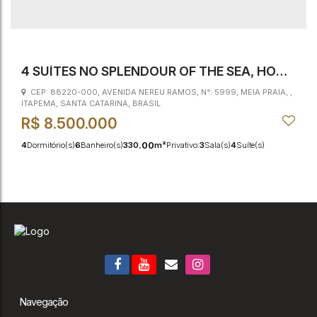
4 SUÍTES NO SPLENDOUR OF THE SEA, HOME
RESORT
CEP: 88220-000
,
AVENIDA NEREU RAMOS
,
N°:
5999
,
MEIA PRAIA
,
ITAPEMA
,
SANTA CATARINA
,
BRASIL
R$
8.500.000
.00
4
Dormitório(s)
6
Banheiro(s)
330
m²
Privativo:
3
Sala(s)
4
Suíte(s)
.00
3
Vaga(s)
18000
m²
Terreno:
Navegação