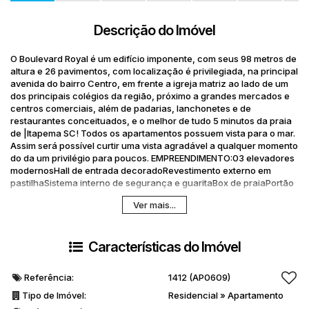
Descrição do Imóvel
O Boulevard Royal é um edifício imponente, com seus 98 metros de
altura e 26 pavimentos, com localização é privilegiada, na principal
avenida do bairro Centro, em frente a igreja matriz ao lado de um
dos principais colégios da região, próximo a grandes mercados e
centros comerciais, além de padarias, lanchonetes e de
restaurantes conceituados, e o melhor de tudo 5 minutos da praia
de |Itapema SC! Todos os apartamentos possuem vista para o mar.
Assim será possível curtir uma vista agradável a qualquer momento
do da um privilégio para poucos.
EMPREENDIMENTO:
03 elevadores
modernos
Hall de entrada decorado
Revestimento externo em
pastilha
Sistema interno de segurança e guarita
Box de praia
Portão
eletrônico
Porteiro eletrônico
Lazer:2.000 m² de área de lazer
Ver mais...
contendo:
Piscina adulto e infantil externa
Deck e espaço gourmet
para piscina
Pista de cooper
Piscina
aquecida
Brinquedoteca
Playground
Salão de festas
Espaço
Características do Imóvel
gourmet interno
Espaço funcional
Espaço fitness
Pub e sala de
jogos
Quadra poliesportiva
Área de lazer externa
APARTAMENTO:
3
suítes
Living,
sacada com churrasqueira e cozinha
Referência:
1412
(AP0609)
integrados
Lavabo
Área de serviço
3 vagas de garagem
118.80 m²
privativo
Piso porcelanato nos ambientes sociais
Piso vinílico nas
Tipo de Imóvel:
Residencial
»
Apartamento
suítes
Detalhes em gesso
Portas laqueadas
Infraestrutura para: ar