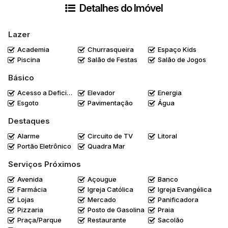
Detalhes do Imóvel
Lazer
Academia
Churrasqueira
Espaço Kids
Piscina
Salão de Festas
Salão de Jogos
Básico
Acesso a Deficientes
Elevador
Energia
Esgoto
Pavimentação
Água
Destaques
Alarme
Circuito de TV
Litoral
Portão Eletrônico
Quadra Mar
Serviços Próximos
Avenida
Açougue
Banco
Farmácia
Igreja Católica
Igreja Evangélica
Lojas
Mercado
Panificadora
Pizzaria
Posto de Gasolina
Praia
Praça/Parque
Restaurante
Sacolão