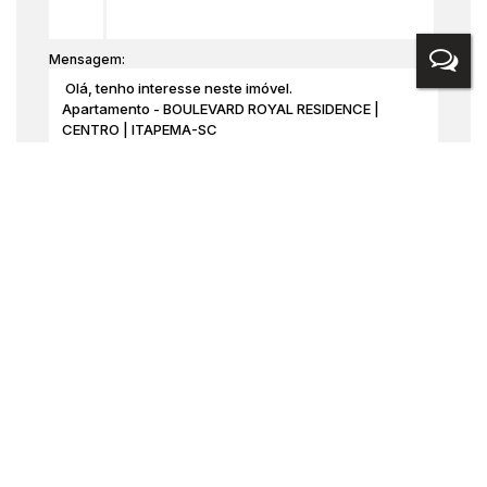
Mensagem:
Medidas do Imóvel
Área Privada:
87
.50
m²
Área Útil:
87
.50
m²
Valores do Imóvel
R$
1.350.000
Valor de Venda