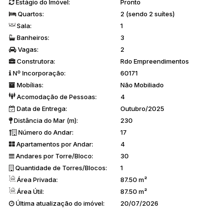
Estágio do Imóvel:
Pronto
condicionado split, água quente, automação residencial
Fechadura
Quartos:
2 (sendo 2 suítes)
digital na porta principal
Incorporação: 60.171
Obra iniciada
Entrega
prevista: Novembro 2025
Sala:
1
Banheiros:
3
Vagas:
2
Construtora:
Rdo Empreendimentos
Nº Incorporação:
60171
Mobílias:
Não Mobiliado
Acomodação de Pessoas:
4
Data de Entrega:
Outubro/2025
Distância do Mar (m):
230
Número do Andar:
17
Apartamentos por Andar:
4
Andares por Torre/Bloco:
30
Quantidade de Torres/Blocos:
1
Área Privada:
87.50 m²
Área Útil:
87.50 m²
Última atualização do imóvel:
20/07/2026