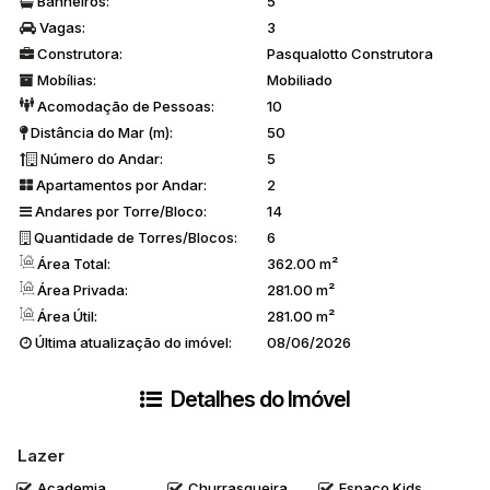
Banheiros:
5
Vagas:
3
5 piscinas
(2 aquecidas e 3 abertas, todas com vista para o
Construtora:
Pasqualotto Construtora
mar).
Mobílias:
Mobiliado
5 spas
(3 ao ar livre e 2 cobertos e aquecidos).
Acomodação de Pessoas:
10
Salão de festas e sala de eventos com estrutura profissional
(500m²).
Distância do Mar (m):
50
Bistrô e cinema.
Número do Andar:
5
Academia equipada e climatizada.
Apartamentos por Andar:
2
Lan house, sala de massagem e salão de beleza.
Andares por Torre/Bloco:
14
Recreação infantil e 3 salas de jogos.
Quantidade de Torres/Blocos:
6
Sauna úmida e seca, além de vestiários.
Área Total:
362.00 m²
Área Privada:
281.00 m²
O
Atlantic Paradise
é mais do que um condomínio, é um estilo de
Área Útil:
281.00 m²
vida exclusivo, perfeito para quem busca o melhor em conforto e
Última atualização do imóvel:
08/06/2026
sofisticação à beira-mar.
Detalhes do Imóvel
Entre agora em contato para maiores informações!
Lazer
Academia
Churrasqueira
Espaço Kids