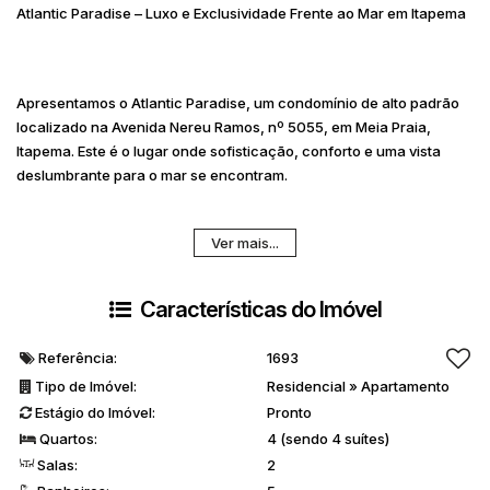
Atlantic Paradise – Luxo e Exclusividade Frente ao Mar em Itapema
Apresentamos o
Atlantic Paradise
, um condomínio de alto padrão
localizado na Avenida Nereu Ramos, nº 5055, em Meia Praia,
Itapema. Este é o lugar onde sofisticação, conforto e uma vista
deslumbrante para o mar se encontram.
Ver mais...
Destaques do Apartamento:
Características do Imóvel
04 suítes
, sendo 1 máster com closet e hidromassagem.
Dependência de empregada.
Totalmente mobiliado.
Referência:
1693
281m² de área privativa.
Tipo de Imóvel:
Residencial
»
Apartamento
03 vagas de garagem
(1 dupla e 1 simples).
Estágio do Imóvel:
Pronto
02 elevadores para maior comodidade.
Quartos:
4 (sendo 4 suítes)
Salas:
2
Área de Lazer Completa e Exclusiva: