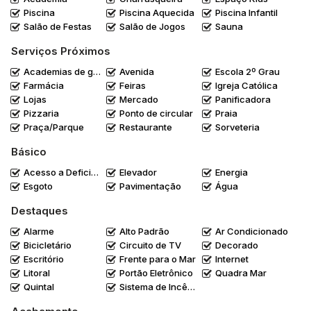
Piscina
Piscina Aquecida
Piscina Infantil
Salão de Festas
Salão de Jogos
Sauna
Serviços Próximos
Academias de ginástica
Avenida
Escola 2º Grau
Farmácia
Feiras
Igreja Católica
Lojas
Mercado
Panificadora
Pizzaria
Ponto de circular
Praia
Praça/Parque
Restaurante
Sorveteria
Básico
Acesso a Deficientes
Elevador
Energia
Esgoto
Pavimentação
Água
Destaques
Alarme
Alto Padrão
Ar Condicionado
Bicicletário
Circuito de TV
Decorado
Escritório
Frente para o Mar
Internet
Litoral
Portão Eletrônico
Quadra Mar
Quintal
Sistema de Incêndio