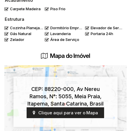
Acabamento
Carpete Madeira
Piso Frio
Estrutura
Cozinha Planejada
Dormitório Empregada
Elevador de Serviço
Gás Natural
Lavanderia
Portaria 24h
Zelador
Área de Serviço
Mapa do Imóvel
CEP: 88220-000
,
Av Nereu
Ramos
,
N°:
5055
,
Meia Praia
,
Itapema
,
Santa Catarina
,
Brasil
Clique aqui para ver o
Mapa