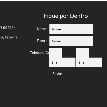
Fique por Dentro
7) 99292-
Nome:
ia
,
Itapema
,
E-mail:
Telefone/Celular: