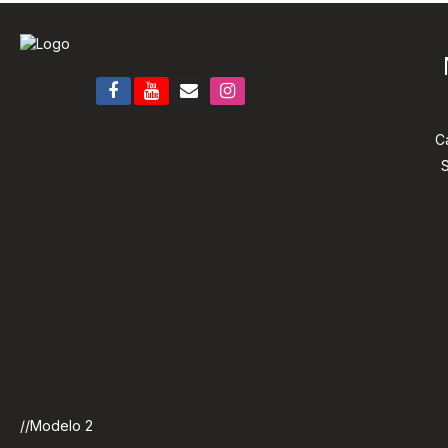
C
S
//Modelo 2