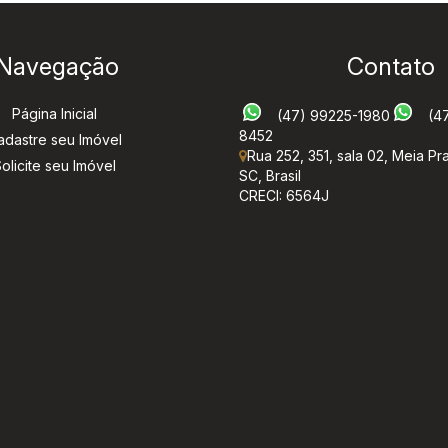
Navegação
Contato
Página Inicial
(47) 99225-1980
(4
8452
adastre seu Imóvel
Rua 252
,
351
,
sala 02
,
Meia Pra
olicite seu Imóvel
SC
,
Brasil
CRECI: 6564J