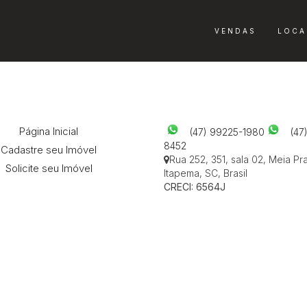
VENDAS
LOCA
Navegação
Contato
Página Inicial
(47) 99225-1980
(47
8452
Cadastre seu Imóvel
Rua 252
,
351
,
sala 02
,
Meia Pra
Solicite seu Imóvel
Itapema
,
SC
,
Brasil
CRECI: 6564J