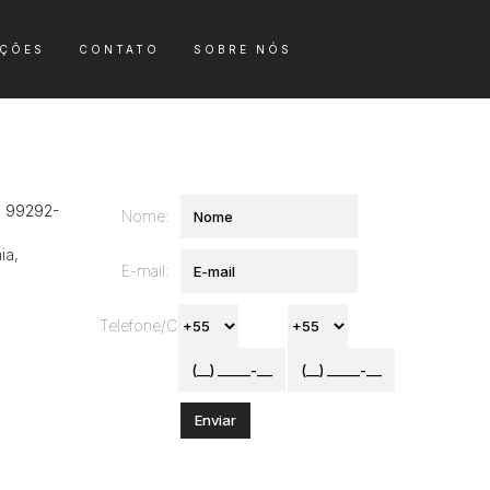
ÇÕES
CONTATO
SOBRE NÓS
Fique por Dentro
) 99292-
Nome:
ia
,
E-mail:
Telefone/Celular: