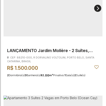
LANÇAMENTO Jardim Molière - 2 Suítes,
Balneário Perequê
CEP: 88210-000
,
R DORVALINO VOLTOLINI
,
PORTO BELO
,
SANTA
CATARINA
,
BRASIL
R$
1.500.000
.00
2
Dormitório(s)
3
Banheiro(s)
82
m²
Privativo:
1
Sala(s)
2
Suíte(s)
.00
136
m²
Total:
2
Vaga(s)
600m
Distância do Mar