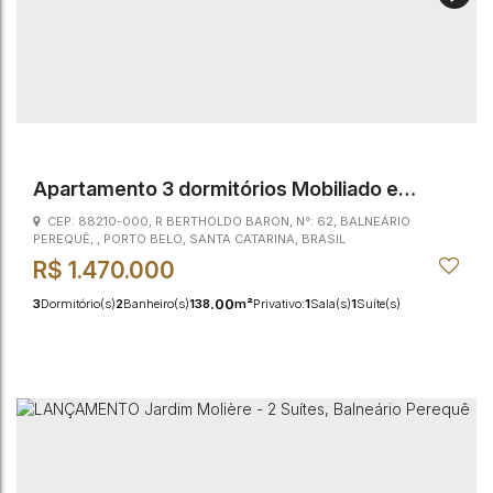
Apartamento 3 dormitórios Mobiliado e
Decorado em Perequê (Havana House)
CEP: 88210-000
,
R BERTHOLDO BARON
,
N°:
62
,
BALNEÁRIO
PEREQUÊ
,
PORTO BELO
,
SANTA CATARINA
,
BRASIL
R$
1.470.000
.00
3
Dormitório(s)
2
Banheiro(s)
138
m²
Privativo:
1
Sala(s)
1
Suíte(s)
.00
1
Vaga(s)
600m
Distância do Mar
138
m²
Útil: