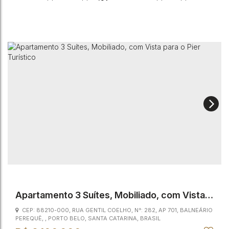
.91
2
Vaga(s)
250m
Distância do Mar
153
m²
Útil:
Apartamento 3 Suítes, Mobiliado, com Vista
para o Pier Turístico
CEP: 88210-000
,
RUA GENTIL COELHO
,
N°:
282
,
AP 701
,
BALNEÁRIO
PEREQUÊ
,
PORTO BELO
,
SANTA CATARINA
,
BRASIL