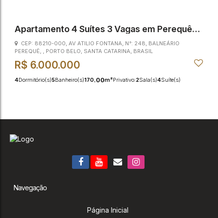
Apartamento 4 Suítes 3 Vagas em Perequê
(The Edge Tower)
CEP: 88210-000
,
AV ATILIO FONTANA
,
N°:
248
,
BALNEÁRIO
PEREQUÊ
,
PORTO BELO
,
SANTA CATARINA
,
BRASIL
R$
6.000.000
.00
4
Dormitório(s)
5
Banheiro(s)
170
m²
Privativo:
2
Sala(s)
4
Suíte(s)
.00
3
Vaga(s)
65m
Distância do Mar
170
m²
Útil:
Navegação
Página Inicial