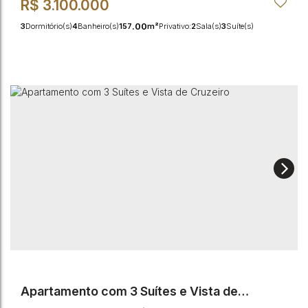
R$
3.100.000
.00
3
Dormitório(s)
4
Banheiro(s)
157
m²
Privativo:
2
Sala(s)
3
Suíte(s)
.00
.00
180
m²
Total:
2
Vaga(s)
200m
Distância do Mar
157
m²
Útil:
Apartamento com 3 Suítes e Vista de
Cruzeiro