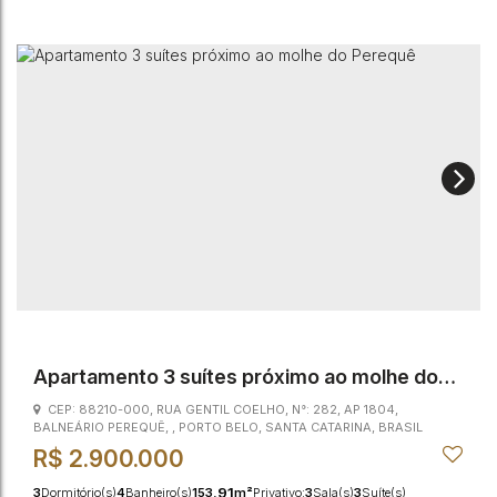
Apartamento 3 suítes próximo ao molhe do
Perequê
CEP: 88210-000
,
RUA GENTIL COELHO
,
N°:
282
,
AP 1804
,
BALNEÁRIO PEREQUÊ
,
PORTO BELO
,
SANTA CATARINA
,
BRASIL
R$
2.900.000
.91
3
Dormitório(s)
4
Banheiro(s)
153
m²
Privativo:
3
Sala(s)
3
Suíte(s)