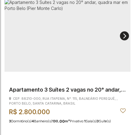
Apartamento 3 Suítes 2 vagas no 20° andar,
quadra mar em Porto Belo (Pier Monte Carlo)
CEP: 88210-000
,
RUA ITAPEMA
,
N°:
115
,
BALNEÁRIO PEREQUÊ
,
PORTO BELO
,
SANTA CATARINA
,
BRASIL
R$
2.800.000
.00
3
Dormitório(s)
4
Banheiro(s)
130
m²
Privativo:
1
Sala(s)
3
Suíte(s)
.00
150
m²
Total:
2
Vaga(s)
315m
Distância do Mar
.00
.00
130
~ 13030
m²
Útil: