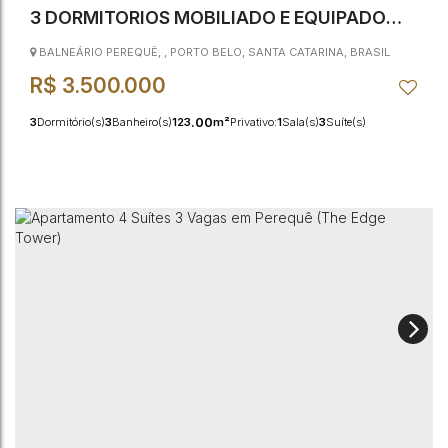
3 DORMITÓRIOS MOBILIADO E EQUIPADO
COM VISTA PARA O MAR EM PORTO BELO-SC
BALNEÁRIO PEREQUÊ
,
PORTO BELO
,
SANTA CATARINA
,
BRASIL
R$
3.500.000
.00
3
Dormitório(s)
3
Banheiro(s)
123
m²
Privativo:
1
Sala(s)
3
Suíte(s)
2
Vaga(s)
55m
Distância do Mar