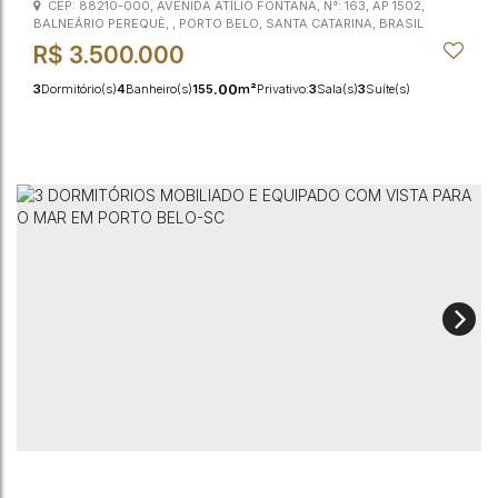
CEP: 88210-000
,
AVENIDA ATÍLIO FONTANA
,
N°:
163
,
AP 1502
,
BALNEÁRIO PEREQUÊ
,
PORTO BELO
,
SANTA CATARINA
,
BRASIL
R$
3.500.000
.00
3
Dormitório(s)
4
Banheiro(s)
155
m²
Privativo:
3
Sala(s)
3
Suíte(s)
.00
.00
180
m²
Total:
2
Vaga(s)
80m
Distância do Mar
155
m²
Útil: