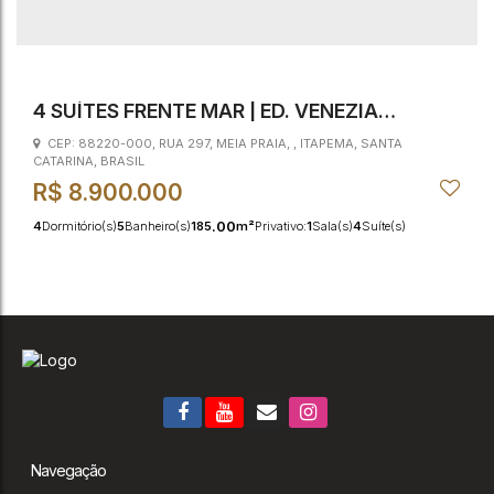
4 SUÍTES FRENTE MAR | ED. VENEZIA
RESIDENZIALE
CEP: 88220-000
,
RUA 297
,
MEIA PRAIA
,
ITAPEMA
,
SANTA
CATARINA
,
BRASIL
R$
8.900.000
.00
4
Dormitório(s)
5
Banheiro(s)
185
m²
Privativo:
1
Sala(s)
4
Suíte(s)
3
Vaga(s)
38m
Distância do Mar
Navegação