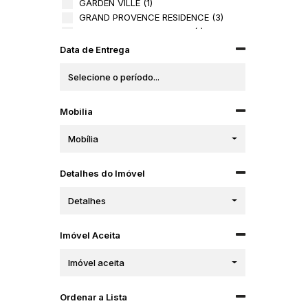
GARDEN VILLE (1)
GRAND PROVENCE RESIDENCE (3)
GREEN COAST RESIDENCE (1)
HORIZON PALACE (1)
Data de Entrega
Jardim Molière (1)
LA ROCCA (1)
Libreville Concept (2)
Magnifique Imperiale (1)
Mobilia
MAISON LAFAYETTE (1)
MERLOT RESIDENCIAL (1)
Mobília
PRAIA DA FERRUGEM RESIDENCE (1)
RESERVA DO ARVOREDO (2)
Detalhes do Imóvel
RESIDENCIAL JARDIM DAS ALAMANDAS (1)
RESIDENCIAL PORTO BELO (1)
Detalhes
Residencial Venezia (1)
Rotterdam Park (1)
Silver Tower (1)
Imóvel Aceita
SPLENDOUR OF THE SEA (1)
Imóvel aceita
THIESEN RESIDENCE (1)
TRIAD UP! BROOKLYN (1)
VIVA PARK PORTO BELO (1)
Ordenar a Lista
VOLO PRIME (1)