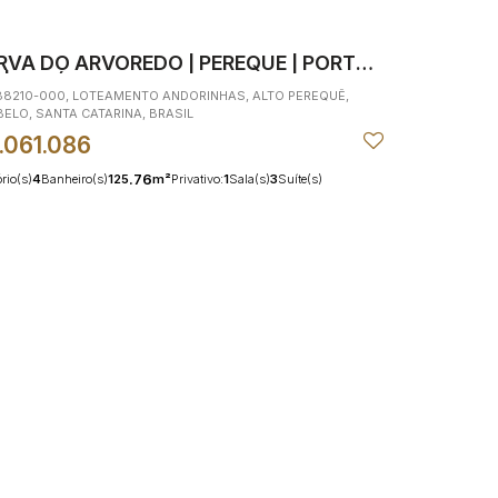
RVA DO ARVOREDO | PEREQUE | PORTO
| 3 SUÍTES
88210-000
,
LOTEAMENTO ANDORINHAS
,
ALTO PEREQUÊ
,
BELO
,
SANTA CATARINA
,
BRASIL
.061.086
.76
rio(s)
4
Banheiro(s)
125
m²
Privativo:
1
Sala(s)
3
Suíte(s)
.76
m²
Total:
2
Vaga(s)
1200m
Distância do Mar
125
m²
Útil: