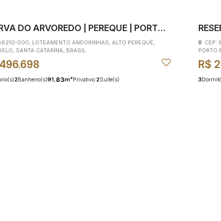
RVA DO ARVOREDO | PEREQUE | PORTO
RESE
BELO 
88210-000
,
LOTEAMENTO ANDORINHAS
,
ALTO PEREQUÊ
,
CEP: 
BELO
,
SANTA CATARINA
,
BRASIL
PORTO 
.496.698
R$
2
.83
rio(s)
2
Banheiro(s)
91
m²
Privativo:
2
Suíte(s)
3
Dormitó
.74
193