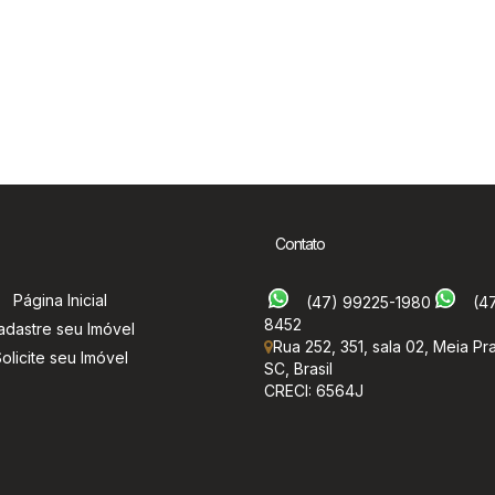
Contato
Página Inicial
(47) 99225-1980
(4
8452
adastre seu Imóvel
Rua 252
,
351
,
sala 02
,
Meia Pra
olicite seu Imóvel
SC
,
Brasil
CRECI: 6564J