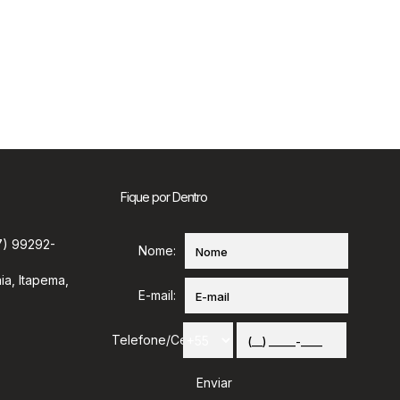
Fique por Dentro
7) 99292-
Nome:
ia
,
Itapema
,
E-mail:
Telefone/Celular: