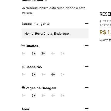
Nenhum bairro está relacionado a esta
busca.
RESE
BELO
CEP: 
Busca Inteligente
PORTO 
R$
1
2
Dormitó
Quartos
1+
2+
3+
4+
5+
Banheiros
1+
2+
3+
4+
5+
Vagas de Garagem
1+
2+
3+
4+
5+
Área