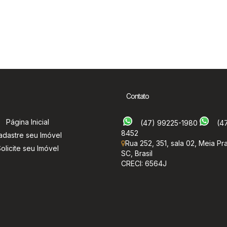
Contato
Página Inicial
(47) 99225-1980
(4
8452
adastre seu Imóvel
Rua 252
,
351
,
sala 02
,
Meia Pra
olicite seu Imóvel
SC
,
Brasil
CRECI: 6564J