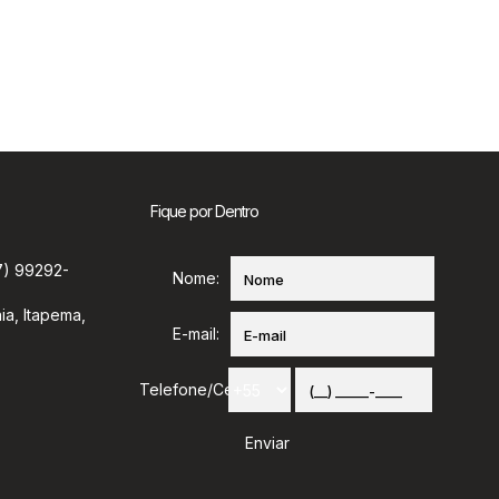
Fique por Dentro
7) 99292-
Nome:
ia
,
Itapema
,
E-mail:
Telefone/Celular: