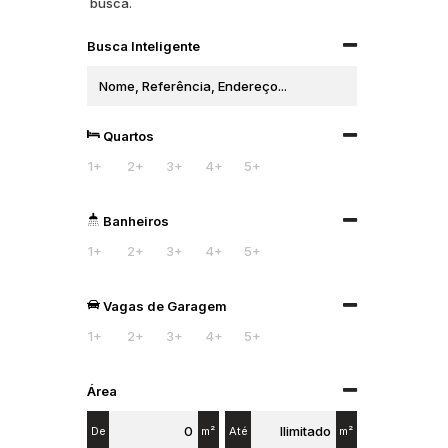
busca.
Busca Inteligente
Quartos
1+
2+
3+
4+
5+
Banheiros
1+
2+
3+
4+
5+
Vagas de Garagem
1+
2+
3+
4+
5+
Área
De
m²
Até
m²