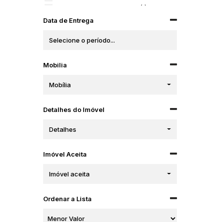
GREEN COAST RESIDENCE (1)
HORIZON PALACE (1)
Data de Entrega
Jardim Molière (1)
LA ROCCA (1)
Libreville Concept (2)
Magnifique Imperiale (1)
Mobilia
MAISON LAFAYETTE (1)
MERLOT RESIDENCIAL (1)
Mobília
PRAIA DA FERRUGEM RESIDENCE (1)
RESERVA DO ARVOREDO (2)
Detalhes do Imóvel
RESIDENCIAL JARDIM DAS ALAMANDAS (1)
RESIDENCIAL PORTO BELO (1)
Detalhes
Residencial Venezia (1)
Rotterdam Park (1)
Silver Tower (1)
Imóvel Aceita
SPLENDOUR OF THE SEA (1)
Imóvel aceita
THIESEN RESIDENCE (1)
TRIAD UP! BROOKLYN (1)
VIVA PARK PORTO BELO (1)
Ordenar a Lista
VOLO PRIME (1)