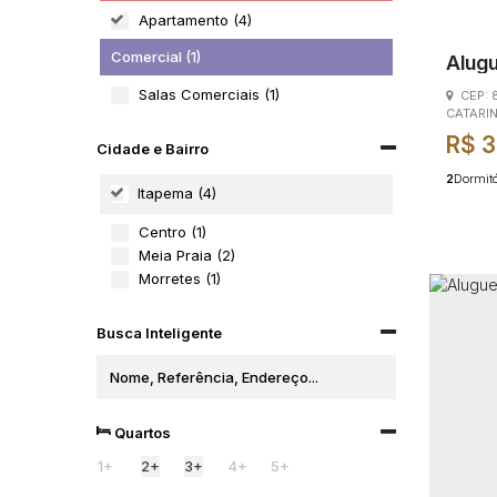
Apartamento (4)
Comercial (1)
Alugu
Morr
Salas Comerciais (1)
CEP:
CATARI
R$
3
Cidade e Bairro
2
Dormitó
Itapema (4)
Centro (1)
Meia Praia (2)
Morretes (1)
Busca Inteligente
Quartos
1+
2+
3+
4+
5+