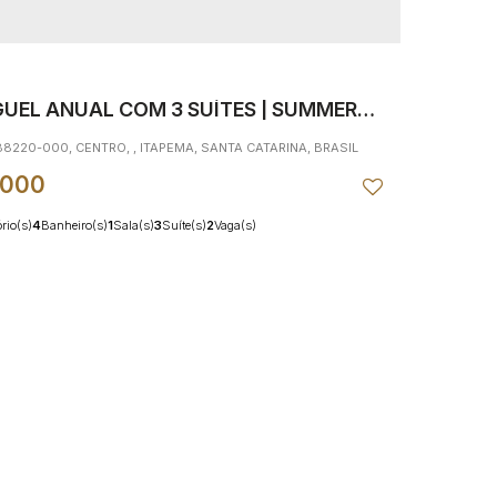
UEL ANUAL COM 3 SUÍTES | SUMMER
CE, ITAPEMA, SC
 88220-000
,
CENTRO
,
ITAPEMA
,
SANTA CATARINA
,
BRASIL
.000
rio(s)
4
Banheiro(s)
1
Sala(s)
3
Suíte(s)
2
Vaga(s)