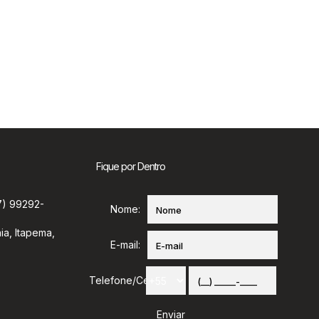
Fique por Dentro
7) 99292-
Nome:
ia
,
Itapema
,
E-mail:
Telefone/Celular: