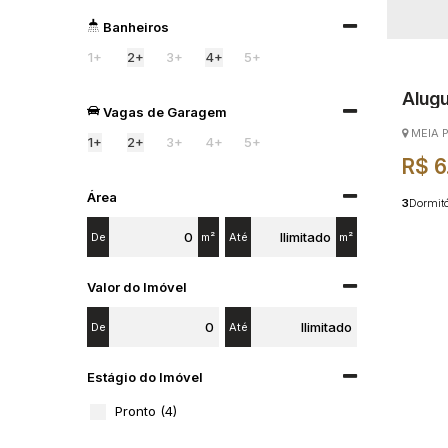
Banheiros
1+
2+
3+
4+
5+
Alugu
Vagas de Garagem
Praia
MEIA 
1+
2+
3+
4+
5+
R$
6
Área
3
Dormitó
2
Vaga(s)
De
m²
Até
m²
Valor do Imóvel
De
Até
Estágio do Imóvel
Pronto (4)