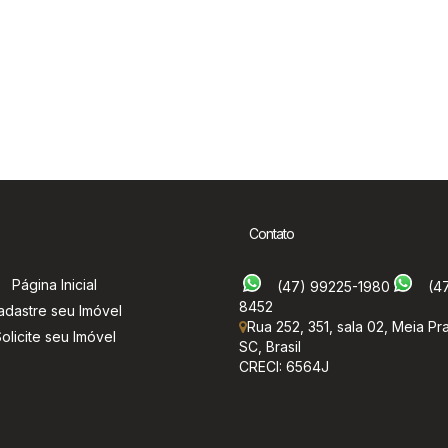
Contato
Página Inicial
(47) 99225-1980
(4
8452
adastre seu Imóvel
Rua 252
,
351
,
sala 02
,
Meia Pra
olicite seu Imóvel
SC
,
Brasil
CRECI: 6564J