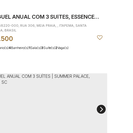
UEL ANUAL COM 3 SUÍTES, ESSENCE
-PRAIA, ITAPEMA
 88220-000
,
RUA 306
,
MEIA PRAIA
,
ITAPEMA
,
SANTA
NA
,
BRASIL
.500
rio(s)
4
Banheiro(s)
1
Sala(s)
3
Suíte(s)
2
Vaga(s)