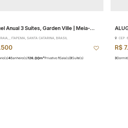
el Anual 3 Suítes, Garden Ville | Meia-
ALUG
PALA
PRAIA
,
ITAPEMA
,
SANTA CATARINA
,
BRASIL
CEP:
.500
R$
7
.00
rio(s)
4
Banheiro(s)
126
m²
Privativo:
1
Sala(s)
3
Suíte(s)
3
Dormitó