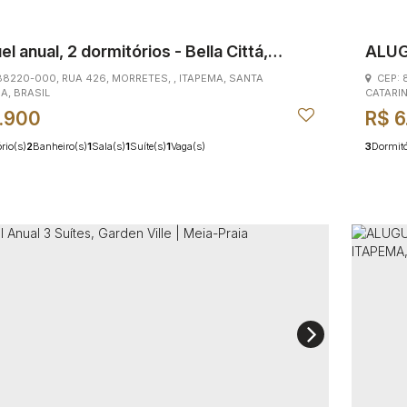
el anual, 2 dormitórios - Bella Cittá,
ALUG
etes - Itapema SC
MEIA
 88220-000
,
RUA 426
,
MORRETES
,
ITAPEMA
,
SANTA
CEP:
NA
,
BRASIL
CATARI
.900
R$
6
rio(s)
2
Banheiro(s)
1
Sala(s)
1
Suíte(s)
1
Vaga(s)
3
Dormitó